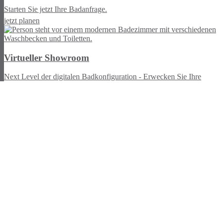
Starten Sie jetzt Ihre Badanfrage.
jetzt planen
Virtueller Showroom
Next Level der digitalen Badkonfiguration - Erwecken Sie Ihre
Badideen mit atemberaubenden 3D-Visualisierungen zum Leben.
jetzt planen
Besuchen Sie uns in der Ausstellung
Elements Kaufbeuren
Branchennews