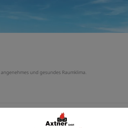
in angenehmes und gesundes Raumklima.