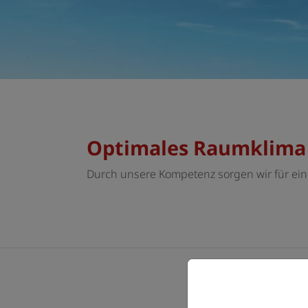
Optimales Raumklima
Durch unsere Kompetenz sorgen wir für e