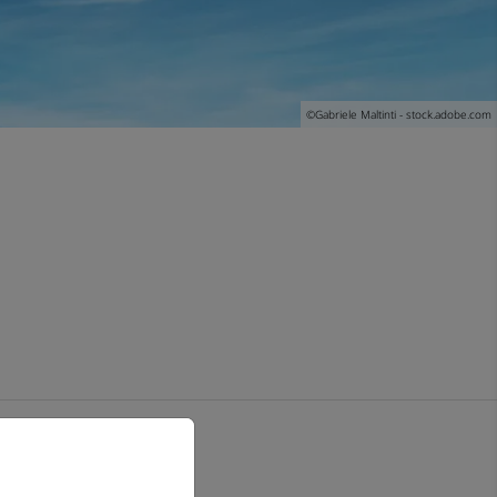
©
Gabriele Maltinti - stock.adobe.com