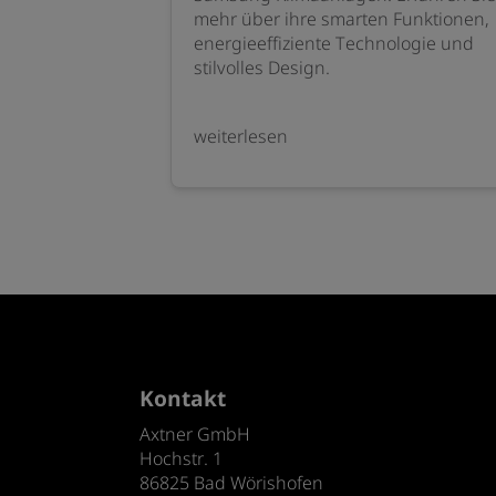
mehr über ihre smarten Funktionen,
energieeffiziente Technologie und
stilvolles Design.
weiterlesen
Kontakt
Axtner GmbH
Hochstr. 1
86825 Bad Wörishofen