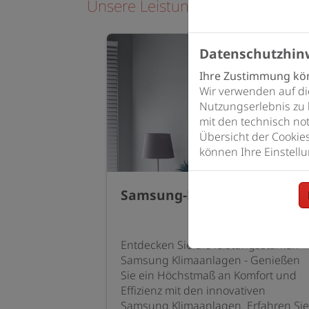
Unsere Leistungen im Bereich Lü
Datenschutzhin
Ihre Zustimmung kön
Wir verwenden auf di
Nutzungserlebnis zu 
mit den technisch not
Übersicht der Cookie
können Ihre Einstellu
Samsung-Klimaanlage
Entdecken Sie die leistungsstarken
Samsung Klimaanlagen - Genießen
Sie ein Höchstmaß an Komfort und
Effizienz mit den innovativen
Samsung Klimaanlagen. Erfahren Sie