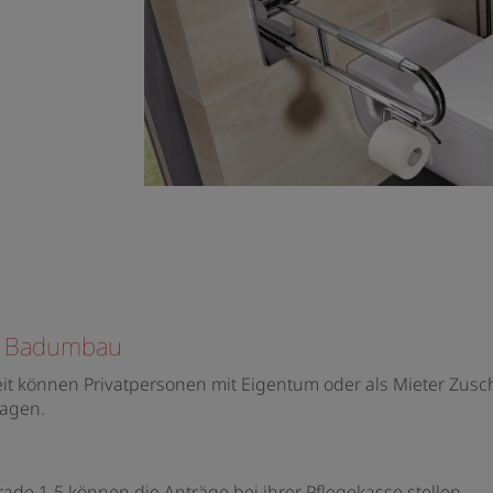
en Badumbau
t können Privatpersonen mit Eigentum oder als Mieter Zus
ragen.
ade 1-5 können die Anträge bei ihrer Pflegekasse stellen.