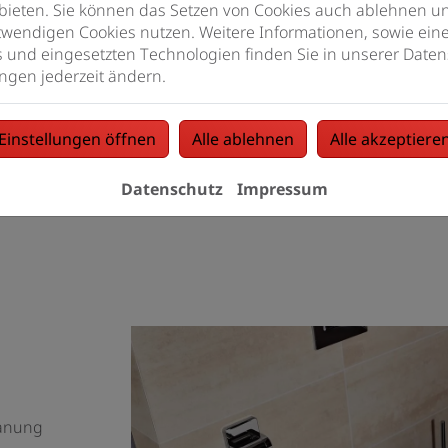
bieten. Sie können das Setzen von Cookies auch ablehnen un
wendigen Cookies nutzen. Weitere Informationen, sowie eine 
s und eingesetzten Technologien finden Sie in unserer Daten
ngen jederzeit ändern.
Sie sich ganz persönlich beraten. Axtner GmbH ist Ihr Fachbe
Einstellungen öffnen
Alle ablehnen
Alle akzeptiere
Jetzt anfragen
Datenschutz
Impressum
lanung