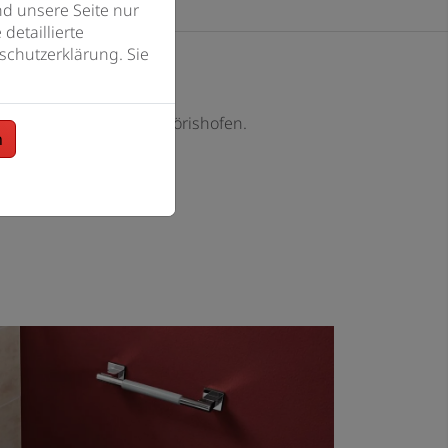
d unsere Seite nur
detaillierte
schutzerklärung. Sie
trieb fürs Bad in Bad Wörishofen.
n